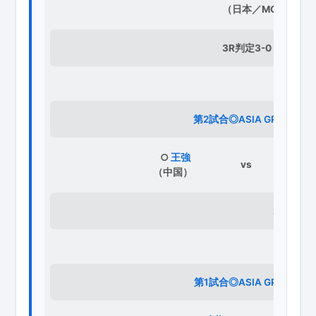
（日本／MONSTER 
3R判定3-0 ※30-2
第2試合◎ASIA GP1回戦◎
○
王強
ラ
vs
（中国）
（
2R1分3
第1試合◎ASIA GP1回戦◎