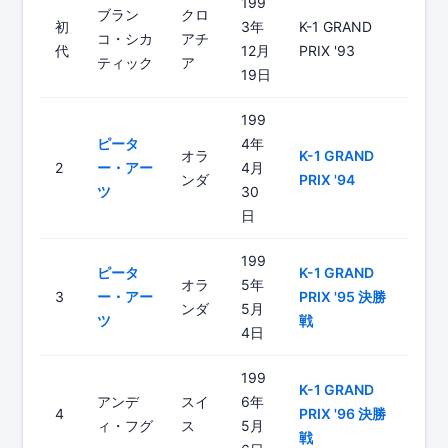
199
ブラン
クロ
初
3年
K-1 GRAND
コ・シカ
アチ
代
12月
PRIX '93
ティック
ア
19日
199
ピータ
4年
オラ
K-1 GRAND
2
ー・アー
4月
ンダ
PRIX '94
ツ
30
日
199
ピータ
K-1 GRAND
オラ
5年
3
ー・アー
PRIX '95 決勝
ンダ
5月
ツ
戦
4日
199
K-1 GRAND
アンデ
スイ
6年
4
PRIX '96 決勝
ィ・フグ
ス
5月
戦