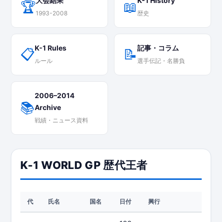
大会結果
K-1 History
🏆
📖
1993-2008
歴史
K-1 Rules
記事・コラム
📋
📝
ルール
選手伝記・名勝負
2006–2014
📚
Archive
戦績・ニュース資料
K-1 WORLD GP 歴代王者
代
氏名
国名
日付
興行