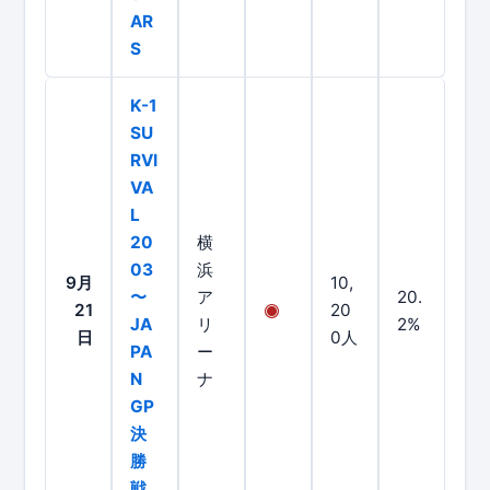
AR
S
K-1
SU
RVI
VA
L
20
横
03
浜
9月
10,
〜
ア
20.
21
20
JA
リ
2%
日
0人
PA
ー
N
ナ
GP
決
勝
戦