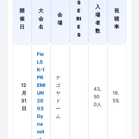
S
入
開
大
E
視
会
場
催
会
RI
聴
場
者
日
名
E
率
数
S
Fie
LS
K-1
PR
ナ
12
EMI
ゴ
43,
月
UN
ヤ
19.
50
31
20
ド
5%
0人
日
03
ー
Dy
ム
na
mit