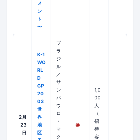
メ
ン
ト
〜
ブ
ラ
K-1
ジ
WO
ル
RL
／
D
サ
GP
ン
1,0
20
パ
00
03
ウ
人
世
ロ
（
2月
界
・
招
23
地
マ
待
日
区
ク
客