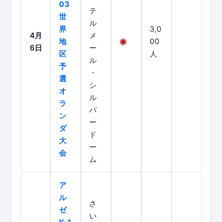
03
テ
世
ル
界
3,0
4月
メ
地
00
6日
ー
区
人
ル
予
・
選
シ
オ
ル
ラ
バ
ン
ー
ダ
ド
大
ー
会
ム
ア
ル
さ
ゼ
い