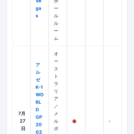
Ve
ボ
ga
ー
s
ル
ル
ー
ム
オ
ー
ア
ス
ル
ト
ゼ
ラ
K-1
リ
WO
ア
RL
／
D
7月
メ
GP
27
ル
-
20
日
ボ
03