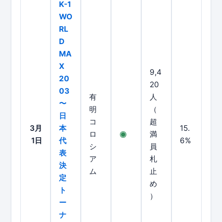
K-1
WO
RL
D
MA
X
9,4
20
20
03
有
人
〜
明
（
日
コ
超
3月
本
15.
ロ
満
1日
代
6%
シ
員
表
ア
札
決
ム
止
定
め
ト
）
ー
ナ