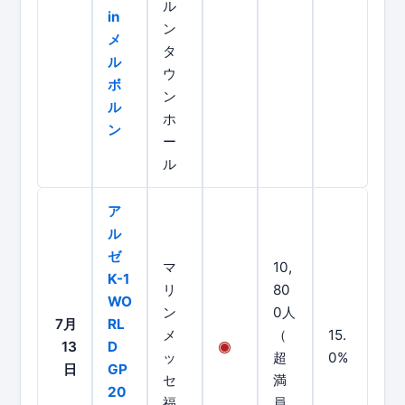
ル
in
ン
メ
タ
ル
ウ
ボ
ン
ル
ホ
ン
ー
ル
ア
ル
ゼ
マ
10,
K-1
リ
80
WO
ン
0人
7月
RL
メ
（
15.
13
D
ッ
超
0%
日
GP
セ
満
20
福
員