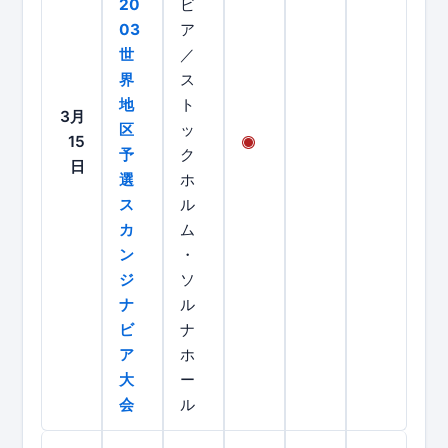
20
ビ
03
ア
世
／
界
ス
地
ト
3月
区
ッ
15
予
ク
日
選
ホ
ス
ル
カ
ム
ン
・
ジ
ソ
ナ
ル
ビ
ナ
ア
ホ
大
ー
会
ル