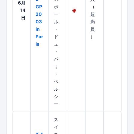
6月
GP
ポ
（
14
20
ー
超
日
03
ル
満
in
・
員
Par
ド
）
is
ュ
・
パ
リ
・
ベ
ル
シ
ー
ス
イ