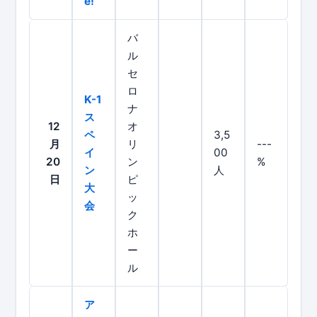
e!
バ
ル
セ
ロ
K-1
ナ
ス
12
オ
ペ
3,5
月
リ
---
イ
00
20
ン
%
ン
人
日
ピ
大
ッ
会
ク
ホ
ー
ル
ア