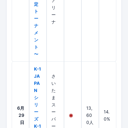
ア
定
リ
ト
ー
ー
ナ
ナ
メ
ン
ト
〜
K-1
JA
さ
PA
い
N
た
シ
ま
リ
ス
6月
13,
ー
ー
14.
29
60
ズ
パ
0%
日
0人
K-1
ー