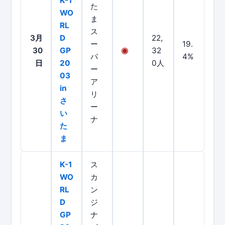
K-1
た
WO
ま
RL
ス
3月
D
22,
ー
19.
30
GP
32
パ
4%
日
20
0人
ー
03
ア
in
リ
さ
ー
い
ナ
た
ま
K-1
ス
WO
カ
RL
ン
D
ジ
GP
ナ