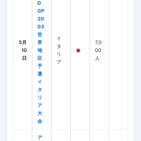
D
GP
20
03
世
イ
5月
界
7,0
タ
10
地
00
リ
日
区
人
ア
予
選
イ
タ
リ
ア
大
会
ア