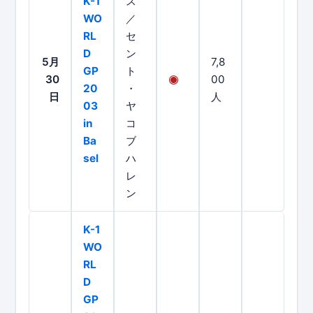
K-1
ス
WO
／
RL
セ
D
ン
5月
7,8
GP
ト
30
00
20
・
日
人
03
ヤ
in
コ
Ba
ブ
sel
ハ
レ
ン
K-1
WO
RL
D
GP