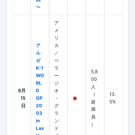
〜
ア
メ
リ
ア
カ
ル
／
ゼ
ベ
K-1
ラ
5,8
WO
ー
00
RL
ジ
人
8月
D
オ
（
13.
15
GP
・
超
5%
日
20
グ
満
03
ラ
員
in
ン
）
Las
ド