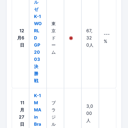
ル
ゼ
K-1
WO
東
12
RL
京
67,
---
月6
D
ド
32
%
日
GP
ー
0人
20
ム
03
決
勝
戦
K-1
11
M
ブ
3,0
月
MA
ラ
00
27
in
ジ
人
日
Bra
ル