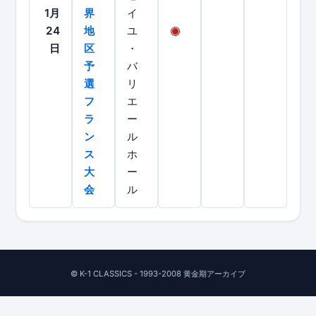
1月
界
イ
24
地
ユ
日
区
・
予
バ
選
リ
フ
エ
ラ
ー
ン
ル
ス
ホ
大
ー
会
ル
© K-1 CLASSICS - 1993-2008 黄金期アーカイブ