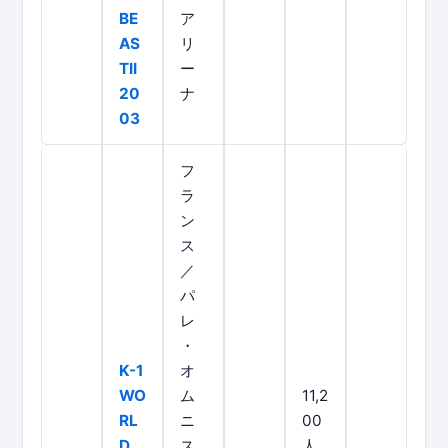
BE
ア
AS
リ
TII
ー
20
ナ
03
フ
ラ
ン
ス
／
パ
レ
・
K-1
オ
WO
ム
11,2
RL
ニ
00
D
ス
人