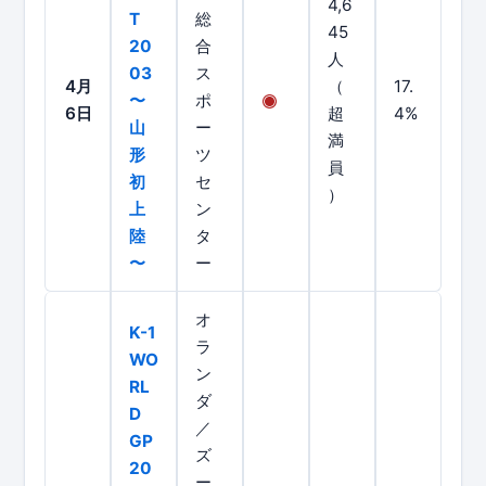
4,6
T
総
45
20
合
人
03
ス
4月
（
17.
〜
ポ
6日
超
4%
山
ー
満
形
ツ
員
初
セ
）
上
ン
陸
タ
〜
ー
オ
K-1
ラ
WO
ン
RL
ダ
D
／
GP
ズ
20
ー