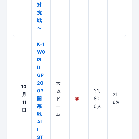
対
抗
戦
〜
K-1
WO
RL
D
GP
20
大
10
03
阪
31,
月
21.
開
ド
80
11
6%
幕
ー
0人
日
戦
ム
AL
L
ST