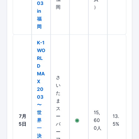
03
岡
）
in
福
岡
K-1
WO
RL
D
MA
さ
X
い
20
た
03
ま
〜
ス
世
15,
7月
ー
13.
界
60
5日
パ
5%
一
0人
ー
決