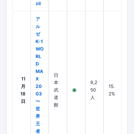
zil
ア
ル
ゼ
K-1
WO
RL
D
MA
日
11
X
本
9,2
月
20
15.
武
50
18
03
2%
道
人
日
〜
館
世
界
王
者