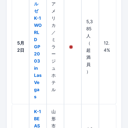
ル
ア
ゼ
メ
K-1
リ
5,3
WO
カ
85
RL
／
人
D
ミ
5月
（
12.
GP
ラ
2日
超
4%
20
ー
満
03
ジ
員
in
ュ
）
Las
ホ
Ve
テ
ga
ル
s
K-1
山
BE
形
AS
市