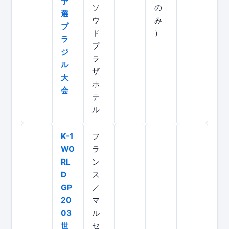
予
ソ
の
選
ウ
み
ブ
ド
）
ラ
プ
ジ
ラ
ル
ザ
大
ホ
会
テ
ル
K-1
フ
WO
ラ
RL
ン
D
ス
GP
／
20
マ
03
ル
世
セ