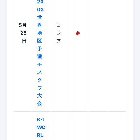
20
03
世
5月
界
ロ
28
地
シ
日
区
ア
予
選
モ
ス
ク
ワ
大
会
K-1
WO
RL