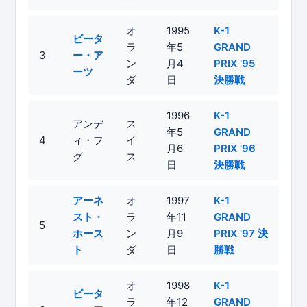
オ
1995
K-1
ピータ
ラ
年5
GRAND
3
ー・ア
ン
月4
PRIX '95
ーツ
ダ
日
決勝戦
1996
K-1
アンデ
ス
年5
GRAND
4
ィ・フ
イ
月6
PRIX '96
グ
ス
日
決勝戦
アーネ
オ
1997
K-1
スト・
ラ
年11
GRAND
5
ホース
ン
月9
PRIX '97 決
ト
ダ
日
勝戦
オ
1998
K-1
ピータ
ラ
年12
GRAND