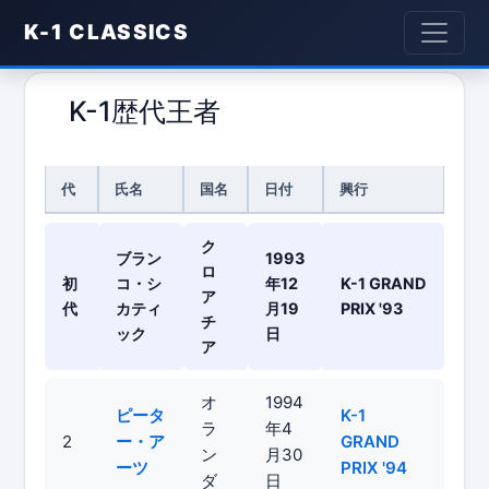
K-1 CLASSICS
K-1 WORLD GP 2005 IN TOKY
K-1歴代王者
代
氏名
国名
日付
興行
ク
ブラン
1993
ロ
初
コ・シ
年12
K-1 GRAND
ア
代
カティ
月19
PRIX '93
チ
ック
日
ア
オ
1994
ピータ
K-1
ラ
年4
2
ー・ア
GRAND
ン
月30
ーツ
PRIX '94
ダ
日