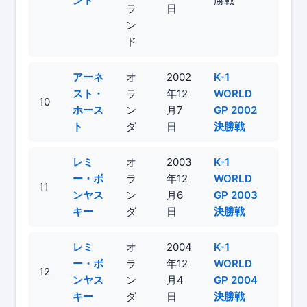
ント
勝戦
ラ
日
ン
ド
アーネ
オ
2002
K-1
スト・
ラ
年12
WORLD
10
ホース
ン
月7
GP 2002
ト
ダ
日
決勝戦
レミ
オ
2003
K-1
ー・ボ
ラ
年12
WORLD
11
ンヤス
ン
月6
GP 2003
キー
ダ
日
決勝戦
レミ
オ
2004
K-1
ー・ボ
ラ
年12
WORLD
12
ンヤス
ン
月4
GP 2004
キー
ダ
日
決勝戦