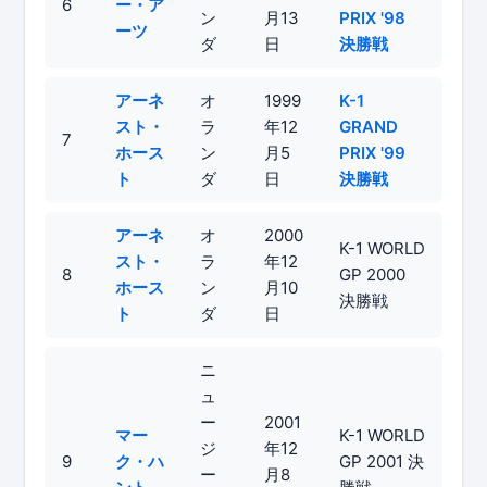
6
ー・ア
ン
月13
PRIX '98
ーツ
ダ
日
決勝戦
アーネ
オ
1999
K-1
スト・
ラ
年12
GRAND
7
ホース
ン
月5
PRIX '99
ト
ダ
日
決勝戦
アーネ
オ
2000
K-1 WORLD
スト・
ラ
年12
8
GP 2000
ホース
ン
月10
決勝戦
ト
ダ
日
ニ
ュ
ー
2001
マー
K-1 WORLD
ジ
年12
9
ク・ハ
GP 2001 決
ー
月8