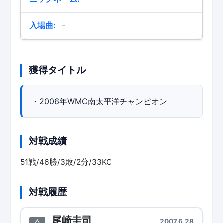
入場曲:
-
獲得タイトル
・2006年WMC南太平洋チャンピオン
対戦成績
51戦/46勝/3敗/2分/33KO
対戦履歴
尾崎圭司
2007.6.28
△