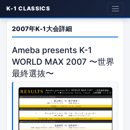
K-1 CLASSICS
2007年K-1大会詳細
Ameba presents K-1
WORLD MAX 2007 〜世界
最終選抜〜
R
E
S
U
L
T
S
Ameba presents K-1 WORLD MAX 2007
～世界最終選抜～
2007
・
4
・
4★Yokohama Arena, Japan
　入場者数：
11,628
人
★
オープニングファイト
1
［
K-1
ルール／
3
分
3R
］
試合内容
×
蜜山剛三
VS
城戸康裕
○
フ
ォ
ト
ギ
ャ
ラ
リ
（日本／ファイブリングス）
（日本／谷山ジム）
3R
判定
3-0
※28-30
、
27-30
、
28-30
★
オープニングファイト
2
［
K-1
ルール／
3
分
3R
］
試合内容
× 
サトルヴァシコバ
VS
パク・ウィング・ヒョング
 ○
フ
ォ
ト
ギ
ャ
ラ
リ
（日本／勇心館）
（香港／ウニーク
タイボクシング）　
1R0
分
33
秒、
TKO
※
レフェリーストップ。サトルは右ヒザでダウン
1
あり
★
オープニングファイト
3
［
K-1
ルール／
3
分
3R
］
試合内容
 ○
名城裕司
VS
安田鉄平
×
選
手
の
コ
メ
ン
ト
（日本／頂上会
テアゲネス・スポーツ・アカデミー）
（日本／ウエスト
ジャパン）
フ
ォ
ト
ギ
ャ
ラ
リ