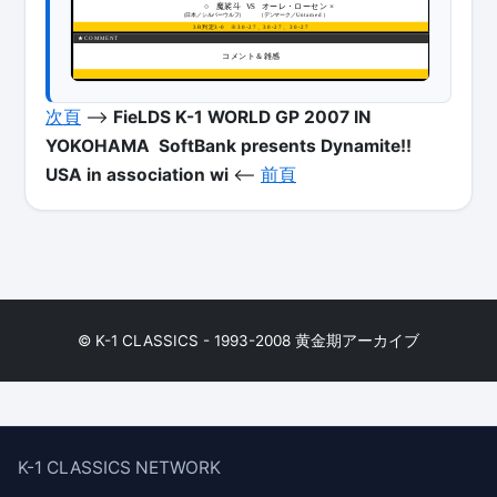
○ 
VS
魔裟斗
オーレ・ローセン
×
選
手
の
コ
メ
ン
ト
（日本／シルバーウルフ）
（デンマーク／
Untamed
）
フ
ォ
ト
ギ
ャ
ラ
リ
3R
判定
3-0
※30-27
、
30-27
、
30-27
★COMMENT
コ
メ
ン
ト
コメント＆雑感
フ
ォ
ト
ギ
ャ
ラ
リ
次頁
-->
FieLDS K-1 WORLD GP 2007 IN
YOKOHAMA
SoftBank presents Dynamite!!
USA in association wi
<--
前頁
© K-1 CLASSICS - 1993-2008 黄金期アーカイブ
K-1 CLASSICS NETWORK