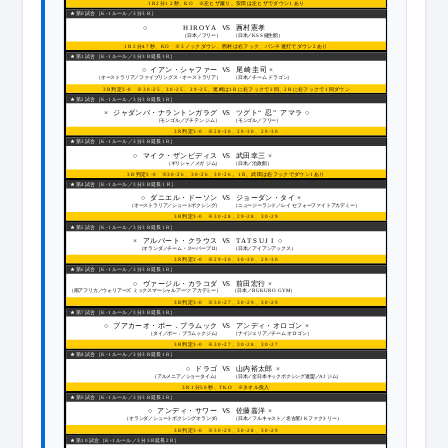
1R2
分
12
秒、
KO
※
左ヒザ蹴り。安田は左ヒザでダウン
1
あり
★
第
0
試合［
K-1
ルール／
3
分
3R
］
試合内容
○
HIROYA
VS
 ×
西村憲孝
選
手
の
コ
メ
ン
ト
（日本／フリー）
（日本／
KSS
健生館）
フ
ォ
ト
ギ
ャ
ラ
リ
1R2
分
47
秒、
KO
※3
ノックダウン。西村は右フック、パンチ連打でダウン
2
あり
★
第
1
試合［
K-1
ルール／
3
分
3R
延長
1R
］
試合内容
○   
イアン・シャファー
VS
尾崎圭司
×
選
手
の
コ
メ
ン
ト
（オーストラリア／ファイブリングス・オーストラリア）
（日本／チーム
ドラゴン）
フ
ォ
ト
ギ
ャ
ラ
リ
3R
判定
3-0
※30-25
、
30-25
、
29-25
。尾崎は
1R
に右フックで
2
回、
2R
に右フックで
1
回ダウン
★
第
2
試合［
K-1
ルール／
3
分
3R
延長
1R
］
試合内容
×
VS
ジャダンバ・ナラントンガラグ
ツグト
“
忍
”
アマラ
○
選
手
の
コ
メ
ン
ト
（モンゴル／プチテン
ジム）
（モンゴル／フリー）
フ
ォ
ト
ギ
ャ
ラ
リ
3R
判定
3-0
※28-30
、
29-30
、
29-30
★
第
3
試合［
K-1
ルール／
3
分
3R
延長
1R
］
試合内容
 ○
マイク・ザンビディス
VS
武田幸三
×  
選
手
の
コ
メ
ン
ト
（ギリシャ／メガ
ジム）
（日本／治政館）
フ
ォ
ト
ギ
ャ
ラ
リ
3R
判定
3-0
※30-26
、
30-26
、
30-26
。
1R
、武田は右フックでダウン
1
あり
★
第
4
試合［
K-1
ルール／
3
分
3R
延長
1
Ｒ］
試合内容
○  
ダニエル・ドーソン
VS
ジョーダン・タイ
×
選
手
の
コ
メ
ン
ト
（オーストラリア／シュートボクシング）
（ニュージーランド／レイ
セフォーファイトアカデミー）
フ
ォ
ト
ギ
ャ
ラ
リ
3R
判定
3-0
※30-28
、
29-28
、
30-29
★
第
5
試合［
K-1
ルール／
3
分
3R
延長
1R
］
試合内容
×
アルバート・クラウス
TATSUJI
○
VS
選
手
の
コ
メ
ン
ト
（オランダ／チーム・スーパープロ）
（日本／アイアンアックス）
フ
ォ
ト
ギ
ャ
ラ
リ
3R
判定
2-0
※29-30
、
30-30
、
29-30
★
第
6
試合［
K-1
ルール／
3
分
3R
延長
1R
］
試合内容
○
ヴァージル・カラコダ
VS
前田宏行
×
選
手
の
コ
メ
ン
ト
（南アフリカ／ウォリアーズ
ミックスマーシャルアーツ
アカデミー）
（日本／
BUKURO GYM
）
フ
ォ
ト
ギ
ャ
ラ
リ
3R
判定
3-0
※30-27
、
30-29
、
30-29
★
第
7
試合［
K-1
ルール／
3
分
3R
延長
1R
］
試合内容
○
VS
ブアカーオ・ポー．プラムック
アンディ・オロゴン
×
選
手
の
コ
メ
ン
ト
（タイ／ポー．プラムックジム）
（ナイジェリア／チーム
オロゴン）
フ
ォ
ト
ギ
ャ
ラ
リ
3R
判定
3-0
※30-27
、
30-28
、
30-27
★
第
8
試合［
K-1
ルール／
3
分
3R
延長
1R
］
試合内容
○ 
VS
ドラゴ
山内裕太郎
×
選
手
の
コ
メ
ン
ト
（アルメニア／ショータイム）
（日本／全日本キックボクシング連盟／
AJ
ジム）
フ
ォ
ト
ギ
ャ
ラ
リ
3R1
分
50
秒、
TKO
※
タオル投入
★
第
9
試合［
K-1
ルール／
3
分
3R
延長
2R
］
試合内容
○ 
VS
アンディ・サワー
佐藤嘉洋
×   
選
手
の
コ
メ
ン
ト
（オランダ／シュートボクシングオランダ）
（日本／フルキャスト／名古屋
JK
ファクトリー）
フ
ォ
ト
ギ
ャ
ラ
リ
3R
判定
3-0
※30-29
、
30-28
、
30-29
★
第
10
試合［
K-1
ルール／
3
分
3R
延長
2R
］
試合内容