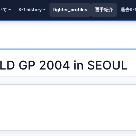
いて
K-1 history
fighter_profiles
選手紹介
過去K-
LD GP 2004 in SEOUL