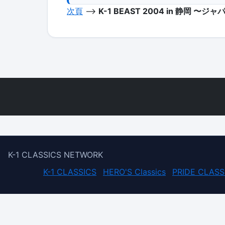
次頁
-->
K-1 BEAST 2004 in 静岡 
K-1 CLASSICS NETWORK
K-1 CLASSICS
HERO'S Classics
PRIDE CLASS