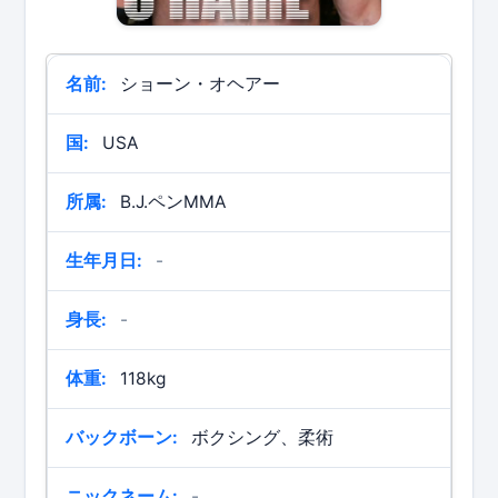
名前:
ショーン・オヘアー
国:
USA
所属:
B.J.ペンMMA
生年月日:
-
身長:
-
体重:
118kg
バックボーン:
ボクシング、柔術
ニックネーム:
-