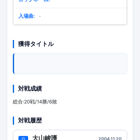
入場曲:
-
獲得タイトル
対戦成績
総合:20戦/14勝/6敗
対戦履歴
大山峻護
2004.11.20
○