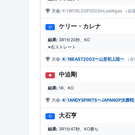
大会:
K-1WORLDGP2003inLasVega
ケリー・カレナ
○
結果:
3R1分20秒、KO
※右ストレート
大会:
K-1BEAST2003〜山形初上陸〜
（会
中迫剛
●
結果:
1R、KO
大会:
K-1ANDYSPIRITS〜JAPANGP決勝
大石亨
○
結果:
3R1分47秒、KO勝ち