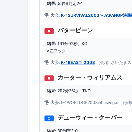
結果:
延長R判定2-1
大会:
K-1SURVIVAL2003〜JAPANGP決
バタービーン
●
結果:
1R1分02秒、KO
※左フック
大会:
K-1BEASTII2003
（会場: さいたま
カーター・ウィリアムス
●
結果:
2R2分26秒、TKO
大会:
K-1WORLDGP2003inLasVega
デューウィー・クーパー
○
結果:
3R判定2-0