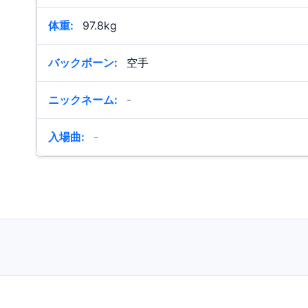
体重:
97.8kg
バックボーン:
空手
ニックネーム:
-
入場曲:
-