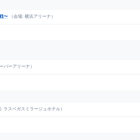
勝戦〜
（会場: 横浜アリーナ）
スーパーアリーナ）
s （会場: ラスベガスミラージュホテル）