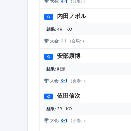
大会:
K-1
（会場: ）
内田ノボル
○
結果:
4R、KO
大会:
K-1 （会場: ）
安部康博
○
結果:
判定
大会:
K-1
（会場: ）
依田信次
○
結果:
2R、KO
大会:
K-1
（会場: ）