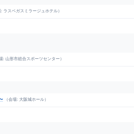
s （会場: ラスベガスミラージュホテル）
場: 山形市総合スポーツセンター）
戦〜
（会場: 大阪城ホール）