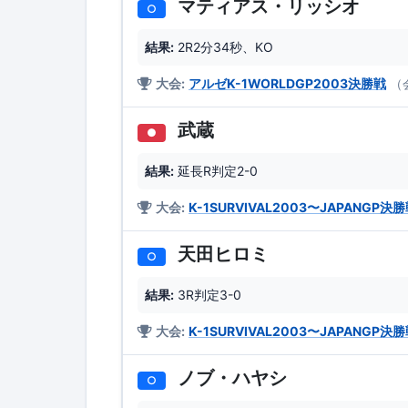
マティアス・リッシオ
○
結果:
2R2分34秒、KO
大会:
アルゼK-1WORLDGP2003決勝戦
（
武蔵
●
結果:
延長R判定2-0
大会:
K-1SURVIVAL2003〜JAPANGP決
天田ヒロミ
○
結果:
3R判定3-0
大会:
K-1SURVIVAL2003〜JAPANGP決
ノブ・ハヤシ
○