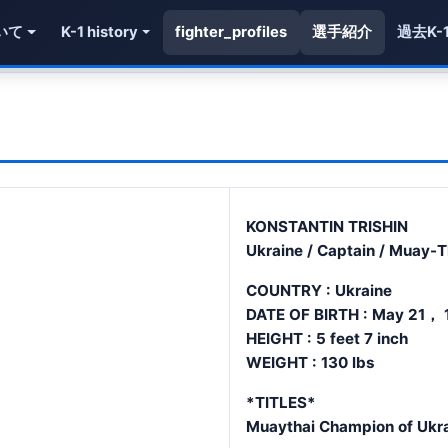
いて
K-1 history
fighter_profiles
選手紹介
過去K-
KONSTANTIN TRISHIN
Ukraine / Captain / Muay-T
COUNTRY : Ukraine
DATE OF BIRTH : May 21， 
HEIGHT : 5 feet 7 inch
WEIGHT : 130 lbs
*TITLES*
Muaythai Champion of Ukr