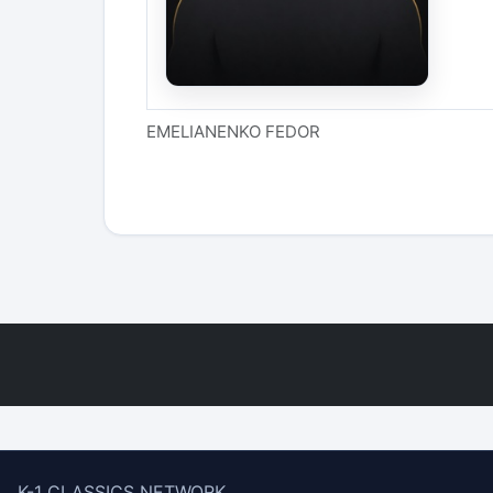
EMELIANENKO FEDOR
K-1 CLASSICS NETWORK