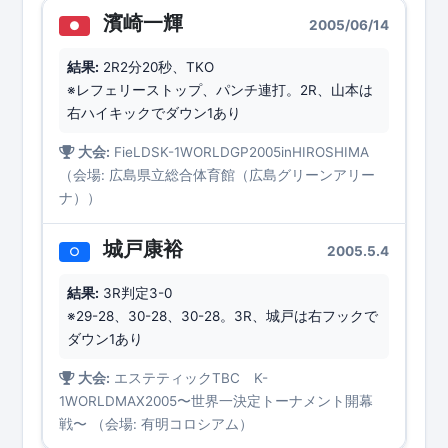
濱崎一輝
2005/06/14
●
結果:
2R2分20秒、TKO
※レフェリーストップ、パンチ連打。2R、山本は
右ハイキックでダウン1あり
大会:
FieLDSK-1WORLDGP2005inHIROSHIMA
（会場: 広島県立総合体育館（広島グリーンアリー
ナ））
城戸康裕
2005.5.4
○
結果:
3R判定3-0
※29-28、30-28、30-28。3R、城戸は右フックで
ダウン1あり
大会:
エステティックTBC K-
1WORLDMAX2005〜世界一決定トーナメント開幕
戦〜 （会場: 有明コロシアム）