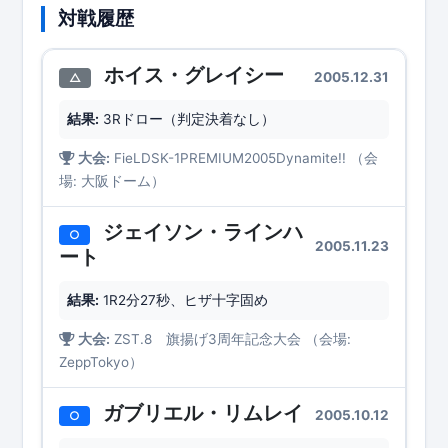
対戦履歴
ホイス・グレイシー
2005.12.31
△
結果:
3Rドロー（判定決着なし）
大会:
FieLDSK-1PREMIUM2005Dynamite!! （会
場: 大阪ドーム）
ジェイソン・ラインハ
○
2005.11.23
ート
結果:
1R2分27秒、ヒザ十字固め
大会:
ZST.8 旗揚げ3周年記念大会 （会場:
ZeppTokyo）
ガブリエル・リムレイ
2005.10.12
○