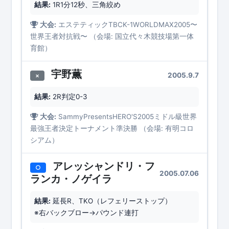
結果:
1R1分12秒、三角絞め
大会:
エステティックTBCK-1WORLDMAX2005〜
世界王者対抗戦〜 （会場: 国立代々木競技場第一体
育館）
宇野薫
2005.9.7
×
結果:
2R判定0-3
大会:
SammyPresentsHERO'S2005ミドル級世界
最強王者決定トーナメント準決勝 （会場: 有明コロ
シアム）
アレッシャンドリ・フ
○
2005.07.06
ランカ・ノゲイラ
結果:
延長R、TKO（レフェリーストップ）
※右バックブロー→パウンド連打