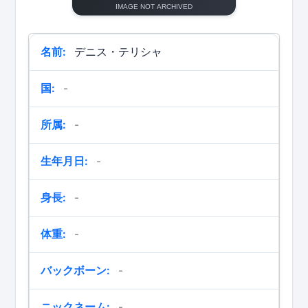
名前:
デニス・テリシャ
国:
-
所属:
-
生年月日:
-
身長:
-
体重:
-
バックボーン:
-
ニックネーム:
-