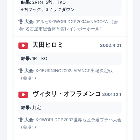
結果:
2R1分15秒、TKO
※右フック。3ノックダウン
大会:
アルゼK-1WORLDGP2004inNAGOYA （会
場: 名古屋市総合体育館レインボーホール）
天田ヒロミ
2002.4.21
●
結果:
1R、KO
大会:
K-1BURNING2002JAPANGP出場決定戦
（会場: ）
ヴィタリ・オフラメンコ
2001.12.1
●
結果:
判定
大会:
K-1WORLDGP2002世界地区予選プラハ大会
（会場: ）