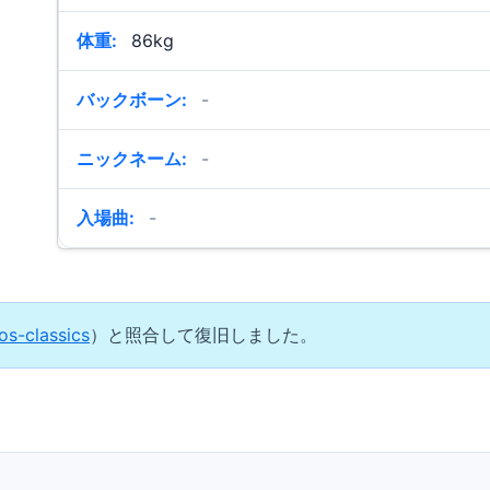
体重:
86kg
バックボーン:
-
ニックネーム:
-
入場曲:
-
os-classics
）と照合して復旧しました。