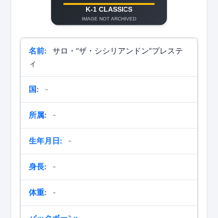
名前:
サロ・“ザ・シシリアンドン”プレステ
ィ
国:
-
所属:
-
生年月日:
-
身長:
-
体重:
-