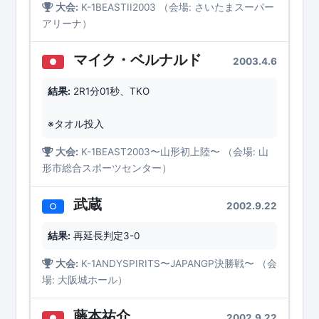
大会:
K-1BEASTII2003 （会場: さいたまスーパー
アリーナ）
マイク・ベルナルド
2003.4.6
●
結果:
2R1分01秒、TKO
※タオル投入
大会:
K-1BEAST2003〜山形初上陸〜 （会場: 山
形市総合スポーツセンター）
武蔵
2002.9.22
○
結果:
再延長判定3-0
大会:
K-1ANDYSPIRITS〜JAPANGP決勝戦〜 （会
場: 大阪城ホール）
藤本祐介
2002.9.22
●