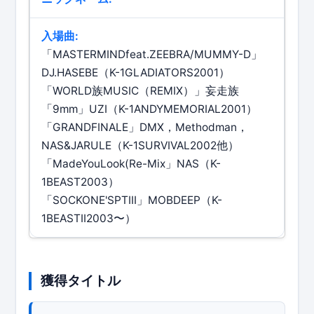
入場曲:
「MASTERMINDfeat.ZEEBRA/MUMMY-D」
DJ.HASEBE（K-1GLADIATORS2001）
「WORLD族MUSIC（REMIX）」妄走族
「9mm」UZI（K-1ANDYMEMORIAL2001）
「GRANDFINALE」DMX，Methodman，
NAS&JARULE（K-1SURVIVAL2002他）
「MadeYouLook(Re-Mix」NAS（K-
1BEAST2003）
「SOCKONE'SPTIII」MOBDEEP（K-
1BEASTII2003〜）
獲得タイトル