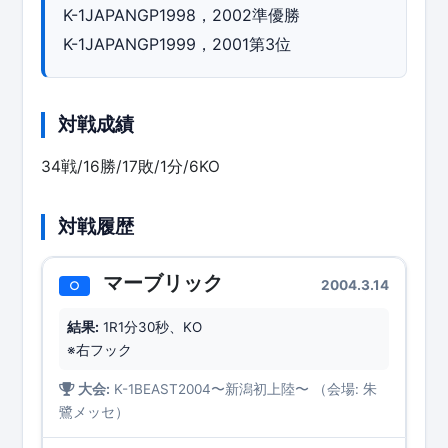
K-1JAPANGP1998，2002準優勝
K-1JAPANGP1999，2001第3位
対戦成績
34戦/16勝/17敗/1分/6KO
対戦履歴
マーブリック
2004.3.14
○
結果:
1R1分30秒、KO
※右フック
大会:
K-1BEAST2004〜新潟初上陸〜 （会場: 朱
鷺メッセ）