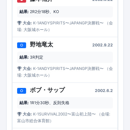
結果:
2R2分18秒、KO
大会:
K-1ANDYSPIRITS〜JAPANGP決勝戦〜 （会
場: 大阪城ホール）
野地竜太
2002.9.22
○
結果:
3R判定
大会:
K-1ANDYSPIRITS〜JAPANGP決勝戦〜 （会
場: 大阪城ホール）
ボブ・サップ
2002.6.2
○
結果:
1R1分30秒、反則失格
大会:
K-1SURVIVAL2002〜富山初上陸〜 （会場:
富山市総合体育館）