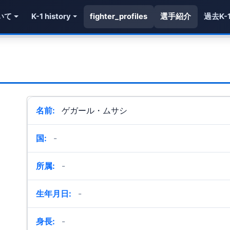
いて
K-1 history
fighter_profiles
選手紹介
過去K-
名前:
ゲガール・ムサシ
国:
-
所属:
-
生年月日:
-
身長:
-