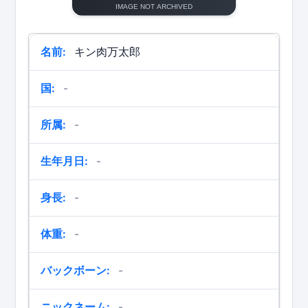
名前:
キン肉万太郎
国:
-
所属:
-
生年月日:
-
身長:
-
体重:
-
バックボーン:
-
ニックネーム:
-