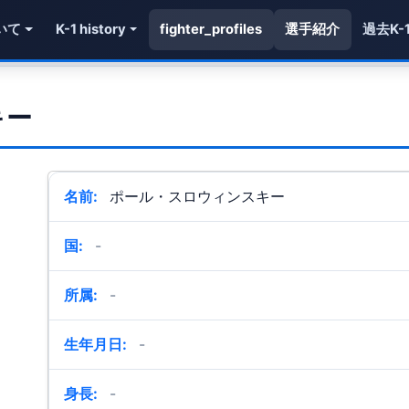
いて
K-1 history
fighter_profiles
選手紹介
過去K-
キー
名前:
ポール・スロウィンスキー
国:
-
所属:
-
生年月日:
-
身長:
-