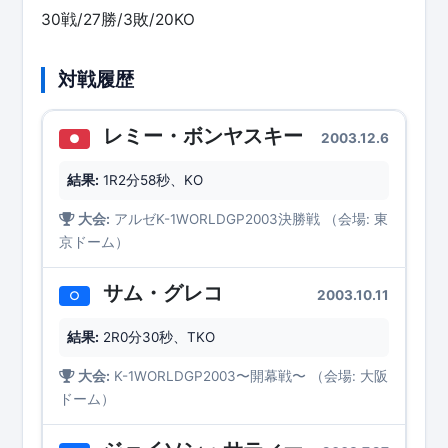
30戦/27勝/3敗/20KO
対戦履歴
レミー・ボンヤスキー
2003.12.6
●
結果:
1R2分58秒、KO
大会:
アルゼK-1WORLDGP2003決勝戦 （会場: 東
京ドーム）
サム・グレコ
2003.10.11
○
結果:
2R0分30秒、TKO
大会:
K-1WORLDGP2003〜開幕戦〜 （会場: 大阪
ドーム）