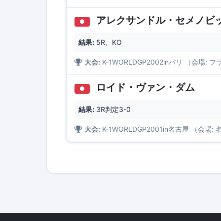
アレクサンドル・セメノビ
●
結果:
5R、KO
大会:
K-1WORLDGP2002inパリ （会場
ロイド・ヴァン・ダム
●
結果:
3R判定3-0
大会:
K-1WORLDGP2001in名古屋 （