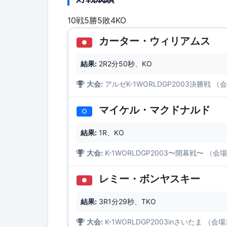
10戦5勝5敗4KO
カーター・ウィリアムス
●
結果:
2R2分50秒、KO
大会:
アルゼK-1WORLDGP2003決勝戦 （
マイケル・マクドナルド
○
結果:
1R、KO
大会:
K-1WORLDGP2003〜開幕戦〜 （会
レミー・ボンヤスキー
●
結果:
3R1分29秒、TKO
大会:
K-1WORLDGP2003inさいたま （