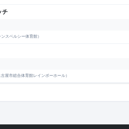
ッチ
: フランスベルシー体育館）
会場: 名古屋市総合体育館レインボーホール）