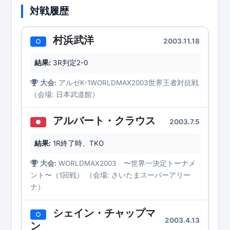
対戦履歴
村浜武洋
2003.11.18
○
結果:
3R判定2-0
大会:
アルゼK-1WORLDMAX2003世界王者対抗戦
（会場: 日本武道館）
アルバート・クラウス
2003.7.5
●
結果:
1R終了時、TKO
大会:
WORLDMAX2003 〜世界一決定トーナメ
ント〜（1回戦） （会場: さいたまスーパーアリー
ナ）
シェイン・チャップマ
○
2003.4.13
ン