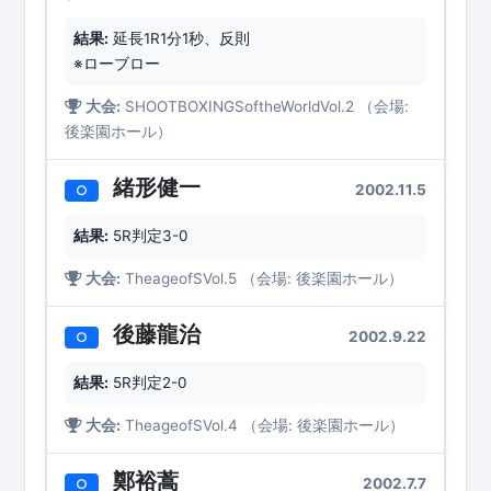
結果:
延長1R1分1秒、反則
※ローブロー
大会:
SHOOTBOXINGSoftheWorldVol.2 （会場:
後楽園ホール）
緒形健一
2002.11.5
○
結果:
5R判定3-0
大会:
TheageofSVol.5 （会場: 後楽園ホール）
後藤龍治
2002.9.22
○
結果:
5R判定2-0
大会:
TheageofSVol.4 （会場: 後楽園ホール）
鄭裕蒿
2002.7.7
○