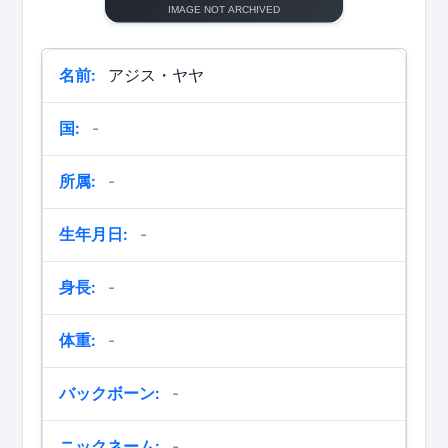
名前:
アジス・ヤヤ
国:
-
所属:
-
生年月日:
-
身長:
-
体重:
-
バックボーン:
-
ニックネーム:
-