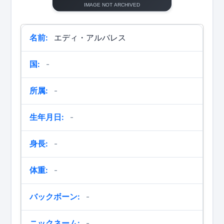
名前:
エディ・アルバレス
国:
-
所属:
-
生年月日:
-
身長:
-
体重:
-
バックボーン:
-
ニックネーム:
-