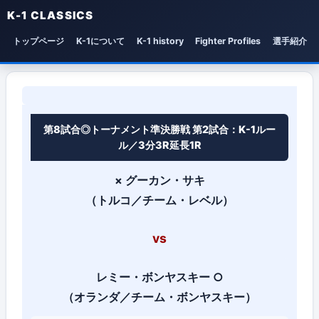
K-1 CLASSICS
トップページ
K-1について
K-1 history
Fighter Profiles
選手紹介
FieLDS K-1 WORLD GP 2008 F
第8試合◎トーナメント準決勝戦 第2試合：K-1ルー
ル／3分3R延長1R
×
グーカン・サキ
（トルコ／チーム・レベル）
vs
レミー・ボンヤスキー
○
（オランダ／チーム・ボンヤスキー）