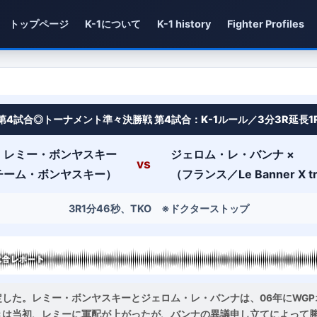
トップページ
K-1について
K-1 history
Fighter Profiles
FINAL | K-1 CLASSICS
第4試合◎トーナメント準々決勝戦 第4試合：K-1ルール／3分3R延長1
○
レミー・ボンヤスキー
ジェロム・レ・バンナ
×
vs
チーム・ボンヤスキー）
（フランス／Le Banner X t
3R1分46秒、TKO ※ドクターストップ
した。レミー・ボンヤスキーとジェロム・レ・バンナは、06年にWGP
きは当初、レミーに軍配が上がったが、バンナの異議申し立てによって