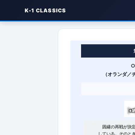
K-1 CLASSICS
FieLDS K-1 WORLD GP 2008 
（オランダ／
因縁の再戦が決定
している。そのと