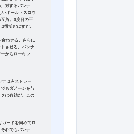
い。対するバンナ
しいポール・スロウ
互角。3度目の王
神は微笑むはずだ。
を合わせる。さらに
ットさせる。バンナ
ツーからローキッ
ンナは左ストレー
りでもダメージを与
ックは有効だ。この
はガードを固めてロ
。それでもバンナ