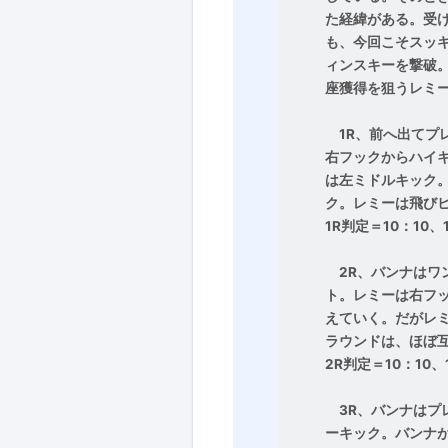
た経緯がある。受
も、今回こそスッ
ィンスキーを撃破
座獲得を狙うレミ
1R、前へ出てプ
右フックからハイ
は左ミドルキック
ク。レミーは飛び
1R判定＝10：10、
2R、バンナはワ
ト。レミーは右フ
えていく。だがレ
ラウンドは、ほぼ
2R判定＝10：10、
3R、バンナはプ
ーキック。バンナ