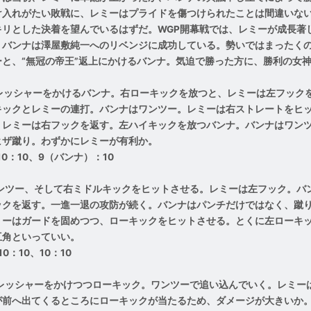
け入れがたい敗戦に、レミーはプライドを傷つけられたことは間違いな
キリとした決着を望んでいるはずだ。WGP開幕戦では、レミーが成長著
。バンナは澤屋敷純一へのリベンジに成功している。勢いではまったくの
ーと、“無冠の帝王”返上にかけるバンナ。気迫で勝った方に、勝利の女
レッシャーをかけるバンナ。右ローキックを放つと、レミーは左フック
キックとレミーの連打。バンナはワンツー。レミーは右ストレートをヒ
。レミーは右フックを返す。左ハイキックを放つバンナ。バンナはワン
ヒザ蹴り。わずかにレミーが有利か。
10：10、9（バンナ）：10
ンツー、そして右ミドルキックをヒットさせる。レミーは左フック。バ
ックを返す。一進一退の攻防が続く。バンナはパンチだけではなく、蹴
ミーはガードを固めつつ、ローキックをヒットさせる。とくに左ローキ
互角といっていい。
10：10、10：10
レッシャーをかけつつローキック。ワンツーで追い込んでいく。レミー
が前へ出てくるところにローキックが当たるため、ダメージが大きいか