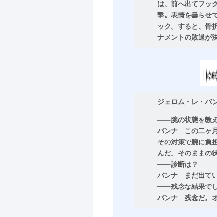
は、前へ出てフッ
撃。表情を曇らせ
ック。すると、骨
ナメントの敗退が
ジェロム・レ・バ
――腕の状態を教
バンナ
この二ヶ
その対策で腕に負
んだ。そのままの
――診断は？
バンナ
まだ出て
――残念な結果で
バンナ
残念だ。