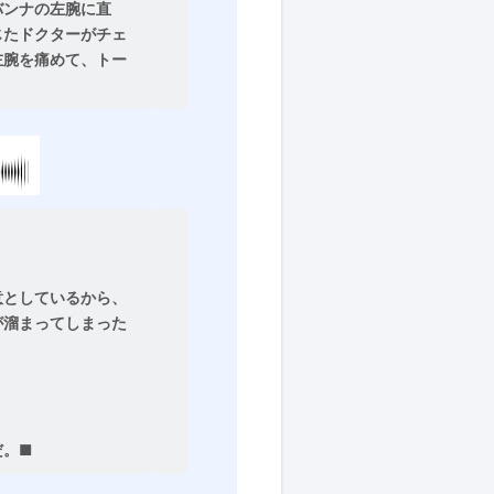
バンナの左腕に直
じたドクターがチェ
左腕を痛めて、トー
意としているから、
が溜まってしまった
だ。■