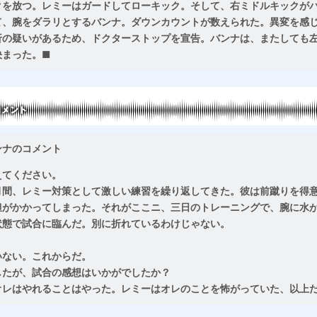
クを放つ。レミーはガードしてローキック。そして、右ミドルキックが
て、腕をダラリとするバンナ。ダウンカウントが数えられた。異変を感
折の疑いがあるため、ドクターストップを宣告。バンナは、またしても
決まった。■
ンナのコメント
えてください。
月間、レミー対策として激しい練習を繰り返してきた。彼は前蹴りを得
担がかかってしまった。それがここニ、三日のトレーニングで、腕に水
状態で試合に臨んだ。別に折れているわけじゃない。
いない。これからだ。
したが、試合の感想はいかがでしたか？
オレはやれることはやった。レミーはオレのことを怖がっていた、以上