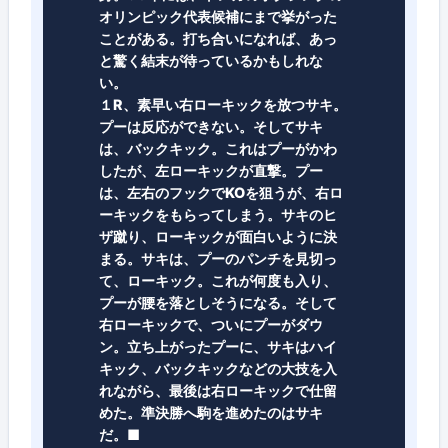
オリンピック代表候補にまで挙がった
ことがある。打ち合いになれば、あっ
と驚く結末が待っているかもしれな
い。
１R、素早い右ローキックを放つサキ。
プーは反応ができない。そしてサキ
は、バックキック。これはプーがかわ
したが、左ローキックが直撃。プー
は、左右のフックでKOを狙うが、右ロ
ーキックをもらってしまう。サキのヒ
ザ蹴り、ローキックが面白いように決
まる。サキは、プーのパンチを見切っ
て、ローキック。これが何度も入り、
プーが腰を落としそうになる。そして
右ローキックで、ついにプーがダウ
ン。立ち上がったプーに、サキはハイ
キック、バックキックなどの大技を入
れながら、最後は右ローキックで仕留
めた。準決勝へ駒を進めたのはサキ
だ。■