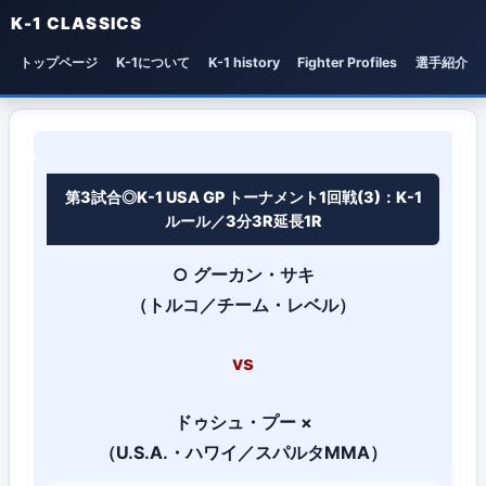
K-1 CLASSICS
トップページ
K-1について
K-1 history
Fighter Profiles
選手紹介
FieLDS K-1 WORLD GP 2008 I
第3試合◎K-1 USA GP トーナメント1回戦(3)：K-1
ルール／3分3R延長1R
○
グーカン・サキ
（トルコ／チーム・レベル）
vs
ドゥシュ・プー
×
（U.S.A.・ハワイ／スパルタMMA）