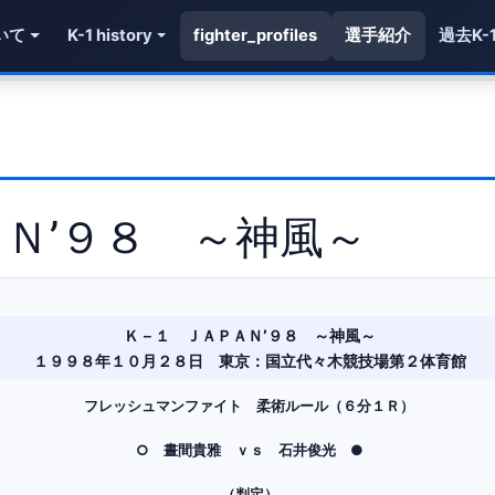
いて
K-1 history
fighter_profiles
選手紹介
過去K-
Ｎ’９８ ～神風～
Ｋ－１ ＪＡＰＡＮ’９８ ～神風～
１９９８年１０月２８日 東京：国立代々木競技場第２体育館
フレッシュマンファイト 柔術ルール（６分１Ｒ）
○ 晝間貴雅 ｖｓ 石井俊光 ●
（判定）