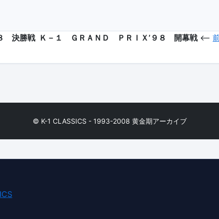
８ 決勝戦
Ｋ－１ ＧＲＡＮＤ ＰＲＩＸ’９８ 開幕戦
<--
© K-1 CLASSICS - 1993-2008 黄金期アーカイブ
ICS