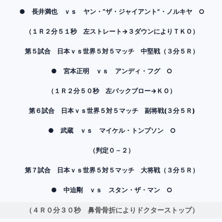
● 長井満也 ｖｓ ヤン・“ザ・ジャイアント”・ノルキヤ ○
（１Ｒ２分５１秒 左ストレート→３ダウンによりＴＫＯ）
第５試合 日本ｖｓ世界５対５マッチ 中堅戦（３分５Ｒ）
● 宮本正明 ｖｓ アンディ・フグ ○
（１Ｒ２分５０秒 左バックブロー→ＫＯ）
第６試合 日本ｖｓ世界５対５マッチ 副将戦(３分５Ｒ)
● 武蔵 ｖｓ マイケル・トンプソン ○
（判定０－２）
第７試合 日本ｖｓ世界５対５マッチ 大将戦（３分５Ｒ）
● 中迫剛 ｖｓ スタン・ザ・マン ○
（４Ｒ０分３０秒 鼻骨骨折によりドクターストップ）