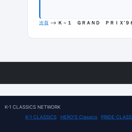
次頁
-->
Ｋ－１ ＧＲＡＮＤ ＰＲＩＸ’９
K-1 CLASSICS NETWORK
K-1 CLASSICS
HERO'S Classics
PRIDE CLASS